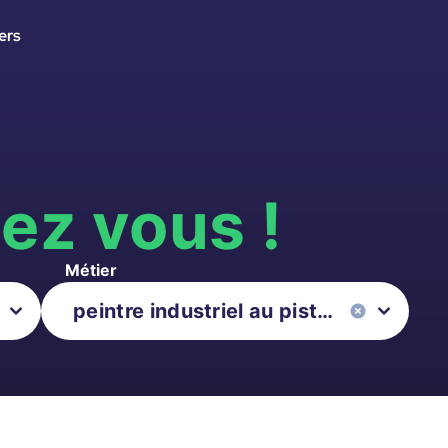
ers
s
ez vous !
Métier