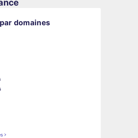
rance
 par domaines
s
s
es
>