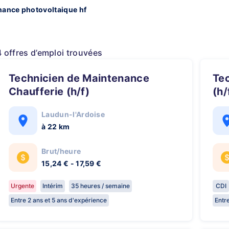
nance photovoltaique hf
4 offres d’emploi trouvées
Technicien de Maintenance
Technicien SAV et Mise au point
Chaufferie (h/f)
(h/
Laudun-l'Ardoise
à 22 km
Brut/heure
15,24 € - 17,59 €
Urgente
Intérim
35 heures / semaine
CDI
Entre 2 ans et 5 ans d'expérience
Entr