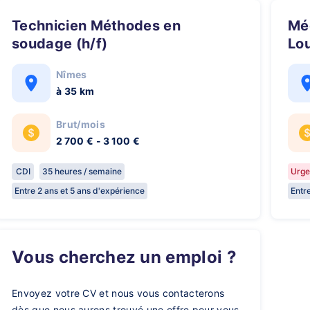
Technicien Méthodes en
Mécanicien Utilitaires/Poids
soudage (h/f)
Lou
Nîmes
à 35 km
Brut/mois
2 700 € - 3 100 €
CDI
35 heures / semaine
Urge
Entre 2 ans et 5 ans d'expérience
Entr
Vous cherchez un emploi ?
Envoyez votre CV et nous vous contacterons
dès que nous aurons trouvé une offre pour vous.