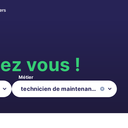
ers
s
ez vous !
Métier