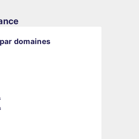
rance
 par domaines
s
s