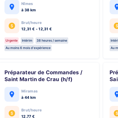
Nîmes
à 38 km
Brut/heure
12,31 € - 12,31 €
Urgente
Intérim
38 heures / semaine
Inté
Au moins 6 mois d'expérience
Au m
Préparateur de Commandes /
Préparateur de Commandes /
Saint Martin de Crau (h/f)
Sai
Miramas
à 44 km
Brut/heure
12,77 €