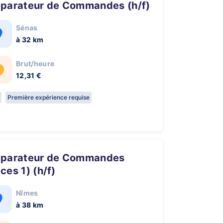
réparateur de Commandes (h/f)
Sénas
à 32 km
Brut/heure
12,31 €
Première expérience requise
ces 1) (h/f)
Nîmes
à 38 km