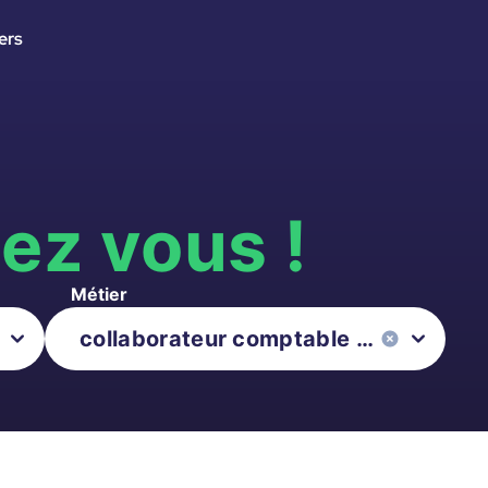
ers
s
ez vous !
Métier