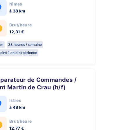
Nîmes
à 38 km
Brut/heure
12,31 €
rim
38 heures / semaine
oins 1 an d'expérience
nt Martin de Crau (h/f)
Istres
à 48 km
Brut/heure
12,77 €