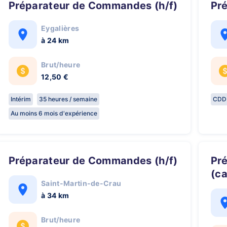
Préparateur de Commandes (h/f)
P
Eygalières
à 24 km
Brut/heure
12,50 €
Intérim
35 heures / semaine
CDD
Au moins 6 mois d'expérience
Préparateur de Commandes (h/f)
Préparateur de Commandes
(ca
Saint-Martin-de-Crau
à 34 km
Brut/heure