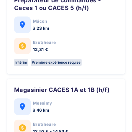
Préparateur de commandes -
Caces 1 ou CACES 5 (h/f)
Mâcon
à 23 km
Brut/heure
12,31 €
Intérim
Première expérience requise
Magasinier CACES 1A et 1B (h/f)
Messimy
à 46 km
Brut/heure
12,53 € - 14,83 €