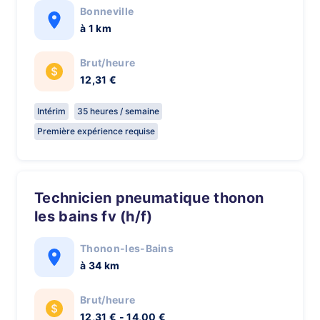
Bonneville
à 1 km
Brut/heure
12,31 €
Intérim
35 heures / semaine
Première expérience requise
technicien pneumatique thonon
les bains fv (h/f)
Thonon-les-Bains
à 34 km
Brut/heure
12,31 € - 14,00 €