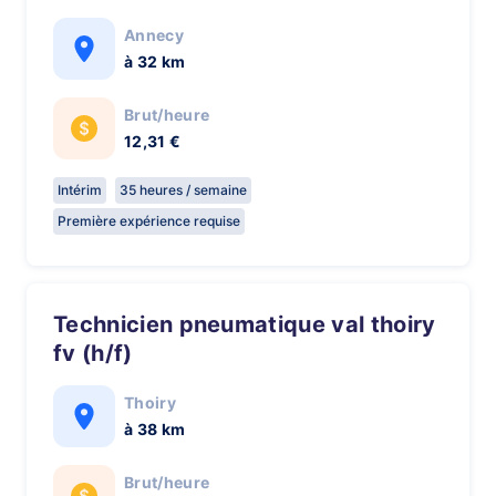
Annecy
à 32 km
Brut/heure
12,31 €
Intérim
35 heures / semaine
Première expérience requise
technicien pneumatique val thoiry
fv (h/f)
Thoiry
à 38 km
Brut/heure