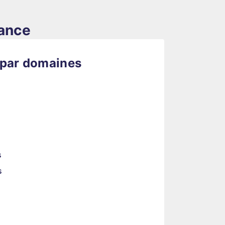
rance
 par domaines
s
s