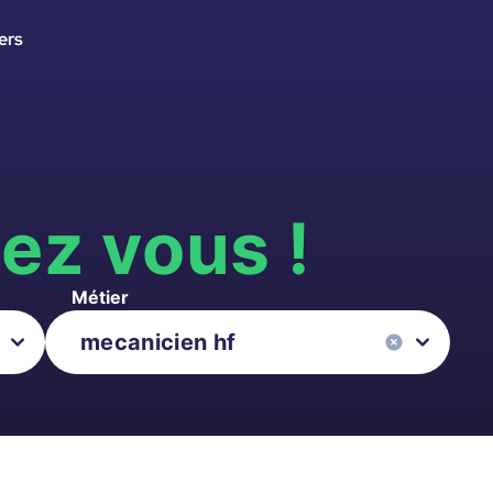
ers
s
ez vous !
Métier