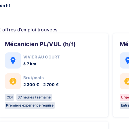
en hf
2 offres d’emploi trouvées
Mécanicien PL/VUL (h/f)
M
VIVIER AU COURT
à 7 km
Brut/mois
2 300 € - 2 700 €
CDI
37 heures / semaine
Urge
Première expérience requise
Entr