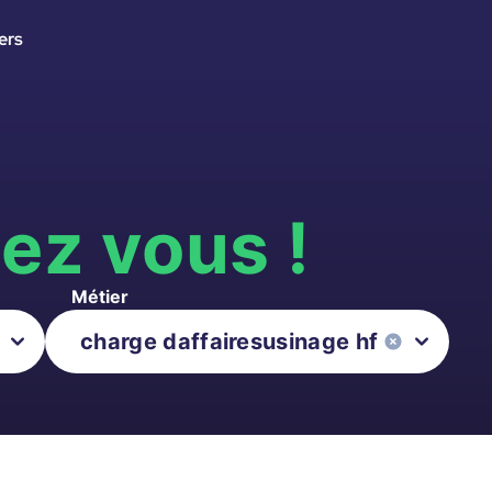
ers
s
ez vous !
Métier