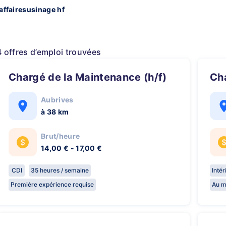
affairesusinage hf
4 offres d’emploi trouvées
Chargé de la Maintenance (h/f)
C
Aubrives
à 38 km
Brut/heure
14,00 € - 17,00 €
CDI
35 heures / semaine
Inté
Première expérience requise
Au m