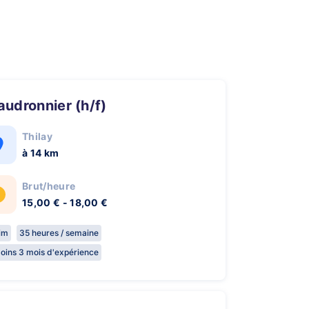
haudronnier (h/f)
Thilay
à 14 km
Brut/heure
15,00 € - 18,00 €
rim
35 heures / semaine
oins 3 mois d'expérience