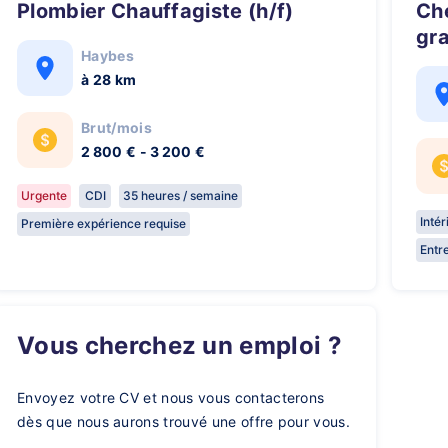
Plombier Chauffagiste (h/f)
Chef de Chantier Gros œuvres -
gr
Haybes
à 28 km
Brut/mois
2 800 € - 3 200 €
Urgente
CDI
35 heures / semaine
Inté
Première expérience requise
Entr
Vous cherchez un emploi ?
Envoyez votre CV et nous vous contacterons
dès que nous aurons trouvé une offre pour vous.