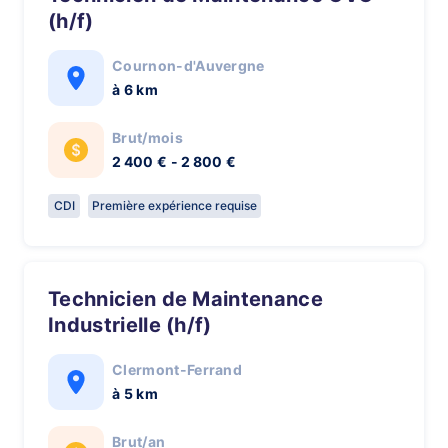
(h/f)
Cournon-d'Auvergne
à 6 km
Brut/mois
2 400 € - 2 800 €
CDI
Première expérience requise
Technicien de Maintenance
Industrielle (h/f)
Clermont-Ferrand
à 5 km
Brut/an