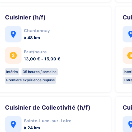
Cuisinier (h/f)
C
Chantonnay
à 48 km
Brut/heure
13,00 € - 15,00 €
Intérim
35 heures / semaine
Inté
Première expérience requise
Entr
Cuisinier de Collectivité (h/f)
C
Sainte-Luce-sur-Loire
à 24 km