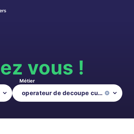
ers
s
ez vous !
Métier