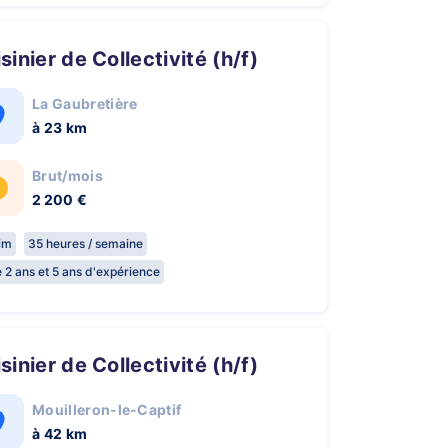
uisinier de Collectivité (h/f)
La Gaubretière
à 23 km
Brut/mois
2 200 €
rim
35 heures / semaine
e 2 ans et 5 ans d'expérience
uisinier de Collectivité (h/f)
Mouilleron-le-Captif
à 42 km