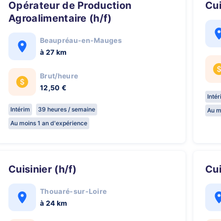
Opérateur de Production
Cu
Agroalimentaire (h/f)
Beaupréau-en-Mauges
à 27 km
Brut/heure
12,50 €
Inté
Intérim
39 heures / semaine
Au m
Au moins 1 an d'expérience
cuisinier (h/f)
Cu
Thouaré-sur-Loire
à 24 km