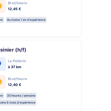
Brut/heure
12,45 €
rim
Au moins 1 an d'expérience
isinier (h/f)
Le Pellerin
à 37 km
Brut/heure
12,40 €
rim
35 heures / semaine
oins 6 mois d'expérience