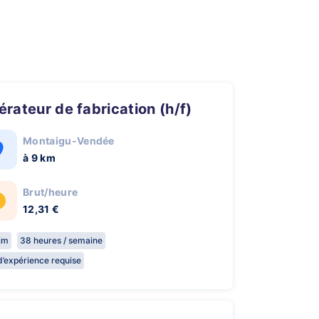
pérateur de fabrication (h/f)
Montaigu-Vendée
à 9 km
Brut/heure
12,31 €
rim
38 heures / semaine
d’expérience requise