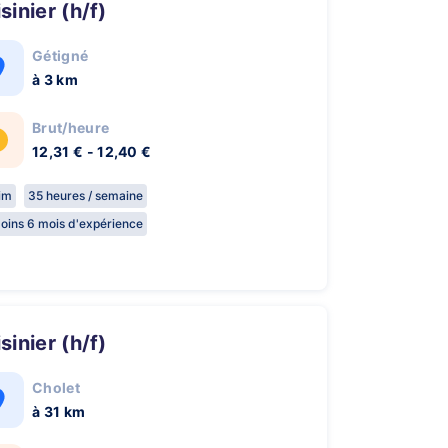
isinier (h/f)
Gétigné
à 3 km
Brut/heure
12,31 € - 12,40 €
rim
35 heures / semaine
oins 6 mois d'expérience
isinier (h/f)
Cholet
à 31 km