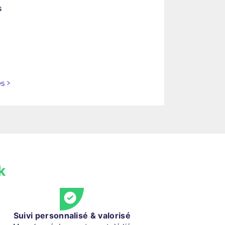
s
es
>
k
Suivi personnalisé & valorisé