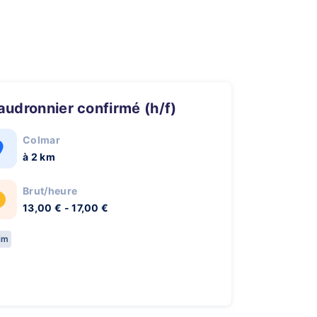
haudronnier confirmé (h/f)
Colmar
à 2 km
Brut/heure
13,00 € - 17,00 €
rim