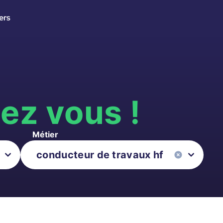
ers
s
ez vous !
Métier