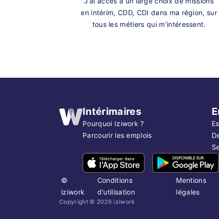
J’ai accès à un large choix de missions
en intérim, CDD, CDI dans ma région, sur
tous les métiers qui m’intéressent.
Intérimaires
E
Pourquoi Iziwork ?
Es
Parcourir les emplois
D
Se
©
Conditions
Mentions
iziwork
d'utilisation
légales
Copyright ©
2026
iziwork