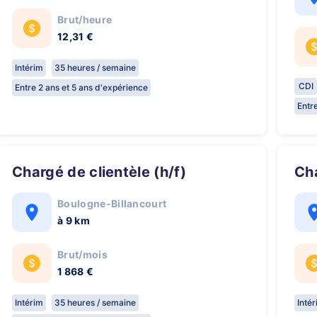
Brut/heure
12,31 €
Intérim
35 heures / semaine
CDI
Entre 2 ans et 5 ans d'expérience
Entr
Chargé de clientèle (h/f)
C
Boulogne-Billancourt
à 9 km
Brut/mois
1 868 €
Intérim
35 heures / semaine
Inté