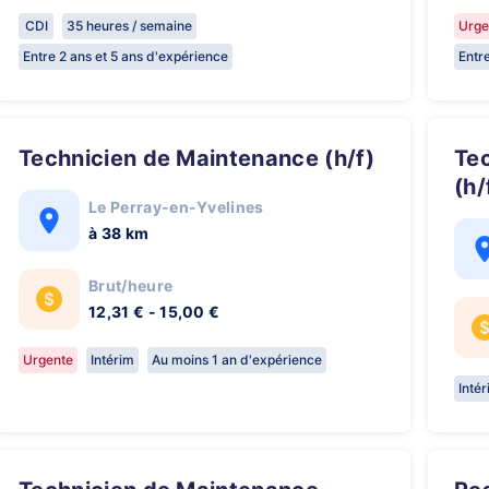
CDI
35 heures / semaine
Urge
Entre 2 ans et 5 ans d'expérience
Entr
Technicien de Maintenance (h/f)
Technicien de Maintenance CVC
(h/
Le Perray-en-Yvelines
à 38 km
Brut/heure
12,31 € - 15,00 €
Urgente
Intérim
Au moins 1 an d'expérience
Inté