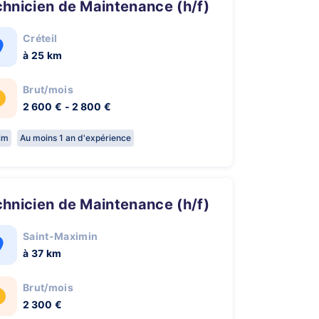
chnicien de Maintenance (h/f)
Créteil
à 25 km
Brut/mois
2 600 € - 2 800 €
rim
Au moins 1 an d'expérience
chnicien de Maintenance (h/f)
Saint-Maximin
à 37 km
Brut/mois
2 300 €