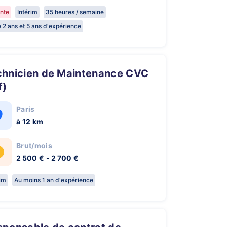
nte
Intérim
35 heures / semaine
e 2 ans et 5 ans d'expérience
f)
Paris
à 12 km
Brut/mois
2 500 € - 2 700 €
rim
Au moins 1 an d'expérience