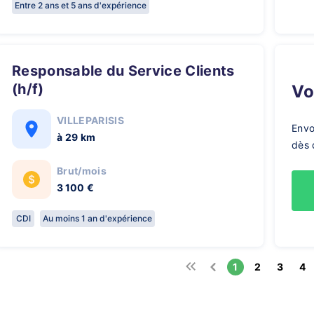
Entre 2 ans et 5 ans d'expérience
Responsable du Service Clients
(h/f)
V
VILLEPARISIS
Envo
à 29 km
dès 
Brut/mois
3 100 €
CDI
Au moins 1 an d'expérience
1
2
3
4