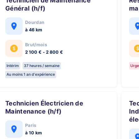
Technicien de Maintenance
Responsable de contrat de
Général (h/f)
ma
Dourdan
à 46 km
Brut/mois
2 100 € - 2 800 €
Intérim
37 heures / semaine
Urge
Au moins 1 an d'expérience
Technicien Électricien de
Technicien de Maintenance
Maintenance (h/f)
Ind
éle
Paris
à 10 km