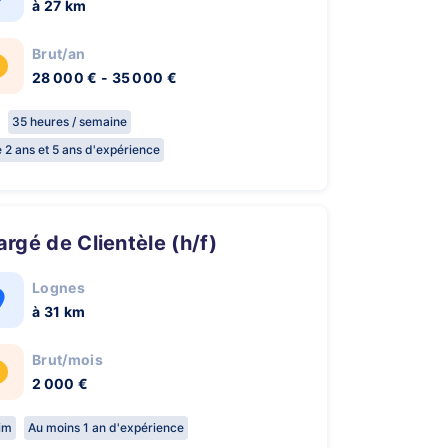
à 27 km
Brut/an
28 000 € - 35 000 €
35 heures / semaine
e 2 ans et 5 ans d'expérience
hargé de Clientèle (h/f)
Lognes
à 31 km
Brut/mois
2 000 €
rim
Au moins 1 an d'expérience