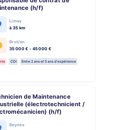
intenance (h/f)
Limay
à 35 km
Brut/an
35 000 € - 45 000 €
nte
CDI
Entre 2 ans et 5 ans d'expérience
ustrielle (électrotechnicient /
ctromécanicien) (h/f)
Beynes