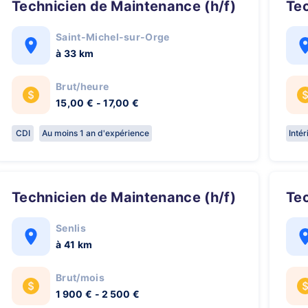
Technicien de Maintenance (h/f)
Te
Saint-Michel-sur-Orge
à 33 km
Brut/heure
15,00 € - 17,00 €
CDI
Au moins 1 an d'expérience
Inté
Technicien de Maintenance (h/f)
Te
Senlis
à 41 km
Brut/mois
1 900 € - 2 500 €