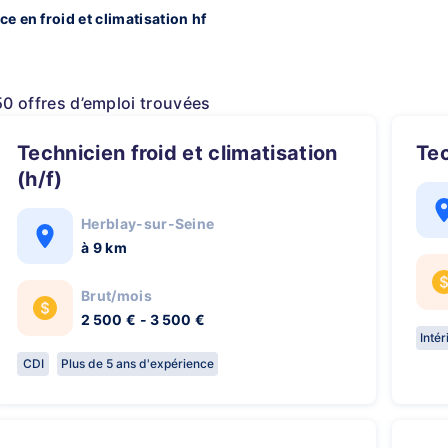
e en froid et climatisation hf
50 offres d’emploi trouvées
Technicien froid et climatisation
Te
(h/f)
Herblay-sur-Seine
à 9 km
Brut/mois
2 500 € - 3 500 €
Inté
CDI
Plus de 5 ans d'expérience