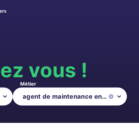
ers
s
ez vous !
Métier