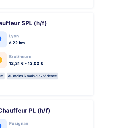
hauffeur SPL (h/f)
Lyon
à 22 km
Brut/heure
12,31 € - 13,00 €
rim
Au moins 6 mois d'expérience
 Chauffeur PL (h/f)
Pusignan