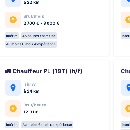
à 22 km
Brut/mois
2 700 € - 3 000 €
Intérim
45 heures / semaine
Inté
Au moins 6 mois d'expérience
🚛 Chauffeur PL (19T) (h/f)
C
Irigny
à 24 km
Brut/heure
12,31 €
Intérim
Au moins 6 mois d'expérience
Inté