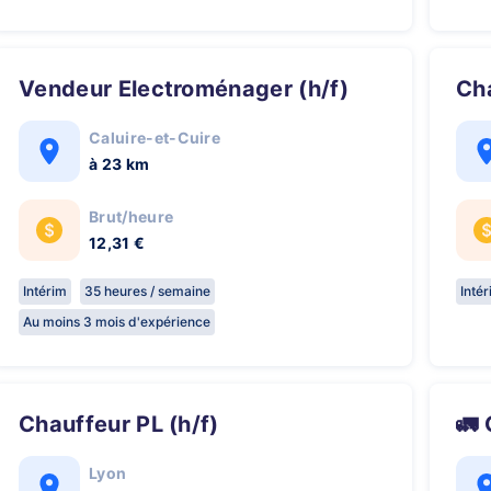
Vendeur Electroménager (h/f)
C
Caluire-et-Cuire
à 23 km
Brut/heure
12,31 €
Intérim
35 heures / semaine
Inté
Au moins 3 mois d'expérience
Chauffeur PL (h/f)

Lyon