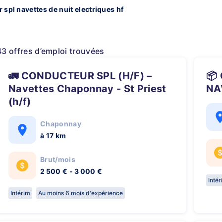
 spl navettes de nuit electriques hf
43 offres d’emploi trouvées
🚛 CONDUCTEUR SPL (H/F) –
📦 CONDUCTEUR SPL (H/F) –
Navettes Chaponnay - St Priest
NA
(h/f)
Chaponnay
à 17 km
Brut/mois
2 500 € - 3 000 €
Inté
Intérim
Au moins 6 mois d'expérience