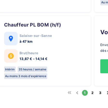
Au m
Chauffeur PL BOM (h/f)
V
Salaise-sur-Sanne
à 47 km
Envo
dès 
Brut/heure
13,87 € - 14,14 €
Intérim
35 heures / semaine
Au moins 3 mois d'expérience
1
2
3