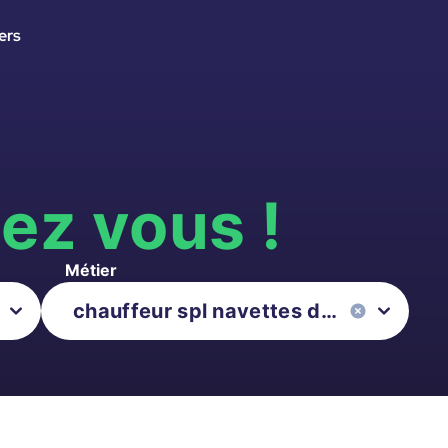
ers
s
ez vous !
Métier