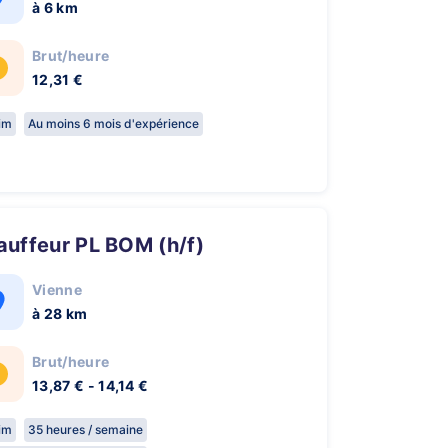
à 6 km
Brut/heure
12,31 €
rim
Au moins 6 mois d'expérience
hauffeur PL BOM (h/f)
Vienne
à 28 km
Brut/heure
13,87 € - 14,14 €
rim
35 heures / semaine