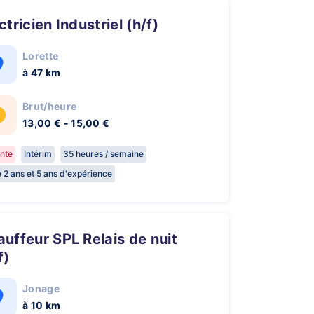
ectricien Industriel (h/f)
Lorette
à 47 km
Brut/heure
13,00 € - 15,00 €
nte
Intérim
35 heures / semaine
e 2 ans et 5 ans d'expérience
f)
Jonage
à 10 km