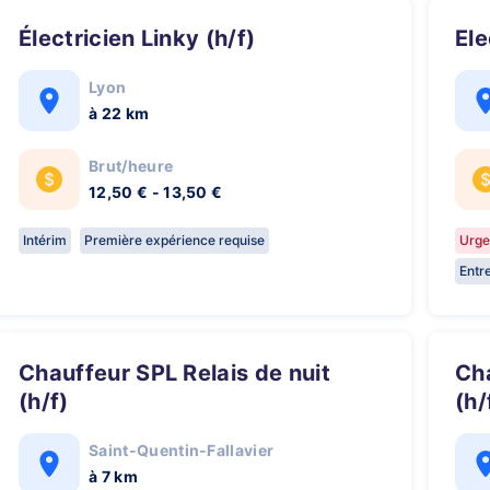
Électricien Linky (h/f)
El
Lyon
à 22 km
Brut/heure
12,50 € - 13,50 €
Intérim
Première expérience requise
Urge
Entr
Chauffeur SPL Relais de nuit
Chauffeur SPL Relais de nuit
(h/f)
(h/
Saint-Quentin-Fallavier
à 7 km