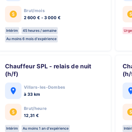
Brut/mois
2 600 € - 3 000 €
Intérim
45 heures / semaine
Urge
Au moins 6 mois d'expérience
Chauffeur SPL - relais de nuit
Chauffeur SPL Traction de nuit 🚛
(h/f)
(h/
Villars-les-Dombes
à 33 km
Brut/heure
12,31 €
Intérim
Au moins 1 an d'expérience
Inté