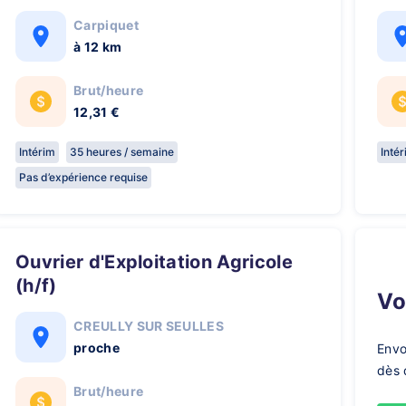
Carpiquet
à 12 km
Brut/heure
12,31 €
Intérim
35 heures / semaine
Inté
Pas d’expérience requise
Ouvrier d'Exploitation Agricole
(h/f)
V
CREULLY SUR SEULLES
proche
Envo
dès 
Brut/heure