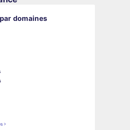
 par domaines
s
s
es
>