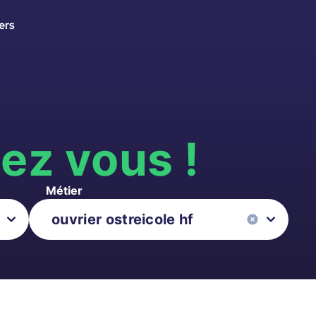
ers
s
ez vous !
Métier