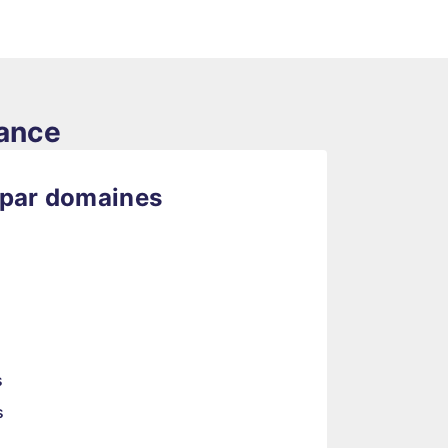
rance
 par domaines
s
s