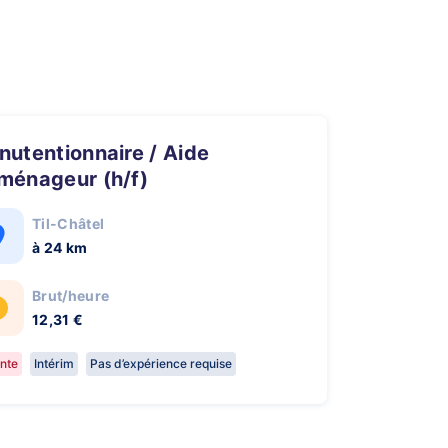
ménageur (h/f)
Til-Châtel
à 24 km
Brut/heure
12,31 €
nte
Intérim
Pas d’expérience requise