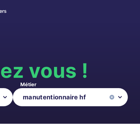
ers
s
ez vous !
Métier