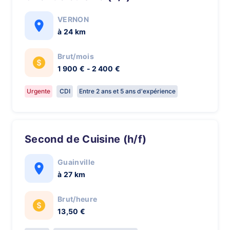
VERNON
à 24 km
Brut/mois
1 900 € - 2 400 €
Urgente
CDI
Entre 2 ans et 5 ans d'expérience
Second de Cuisine (h/f)
Guainville
à 27 km
Brut/heure
13,50 €