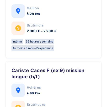
Gaillon
à 28 km
Brut/mois
2 000 € - 2 200 €
Intérim
35 heures / semaine
Au moins 3 mois d'expérience
Cariste Caces F (ex 9) mission
longue (h/f)
Achères
à 46 km
Brut/heure