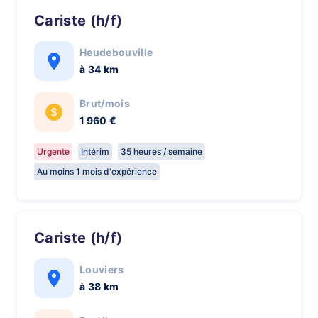
Cariste (h/f)
Heudebouville
à 34 km
Brut/mois
1 960 €
Urgente
Intérim
35 heures / semaine
Au moins 1 mois d'expérience
Cariste (h/f)
Louviers
à 38 km