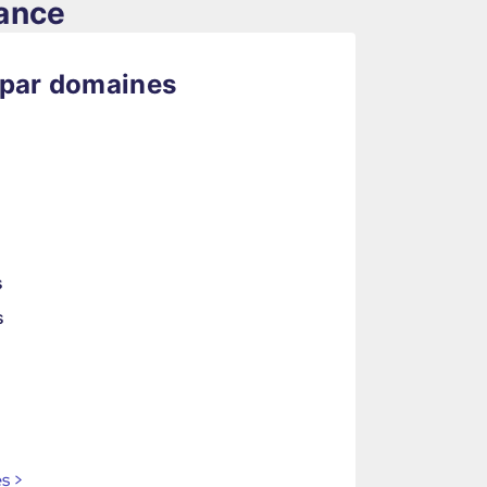
rance
 par domaines
s
s
es
>