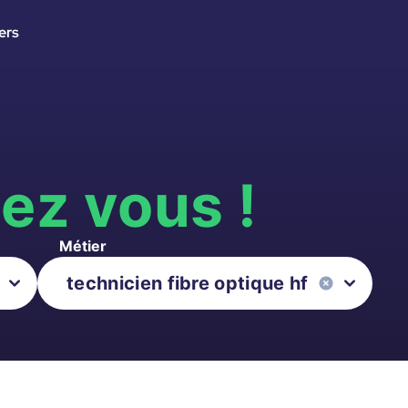
ers
s
ez vous !
Métier