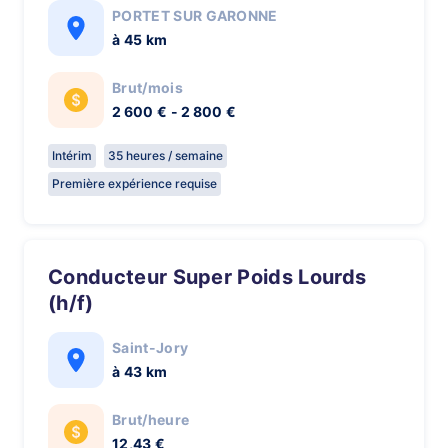
PORTET SUR GARONNE
à 45 km
Brut/mois
2 600 € - 2 800 €
Intérim
35 heures / semaine
Première expérience requise
Conducteur Super Poids Lourds
(h/f)
Saint-Jory
à 43 km
Brut/heure
12,43 €