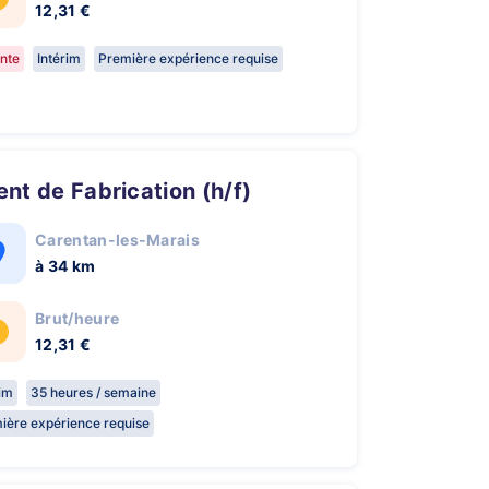
12,31 €
nte
Intérim
Première expérience requise
gent de Fabrication (h/f)
Carentan-les-Marais
à 34 km
Brut/heure
12,31 €
rim
35 heures / semaine
ière expérience requise