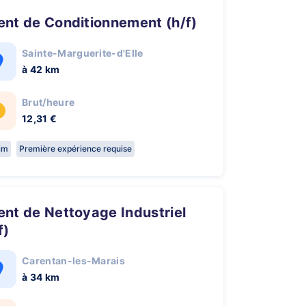
gent de Conditionnement (h/f)
Sainte-Marguerite-d'Elle
à 42 km
Brut/heure
12,31 €
rim
Première expérience requise
f)
Carentan-les-Marais
à 34 km