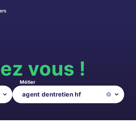
ers
s
ez vous !
Métier