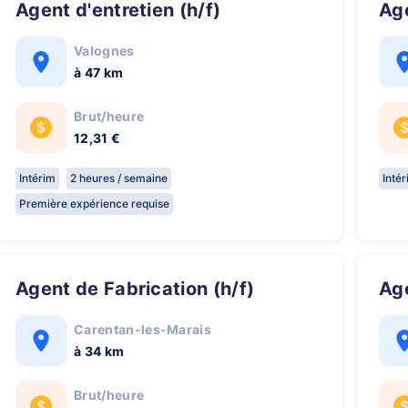
Agent d'entretien (h/f)
A
Valognes
à 47 km
Brut/heure
12,31 €
Intérim
2 heures / semaine
Inté
Première expérience requise
Agent de Fabrication (h/f)
A
Carentan-les-Marais
à 34 km
Brut/heure