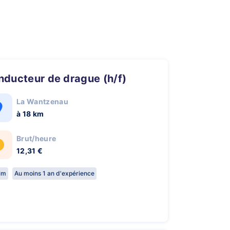
onducteur de drague (h/f)
La Wantzenau
à 18 km
Brut/heure
12,31 €
rim
Au moins 1 an d'expérience