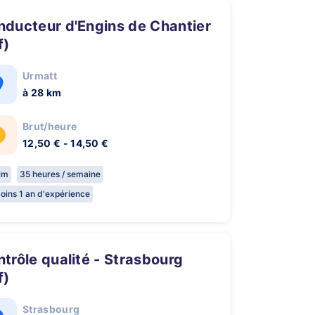
f)
Urmatt
à 28 km
Brut/heure
12,50 € - 14,50 €
rim
35 heures / semaine
oins 1 an d'expérience
f)
Strasbourg