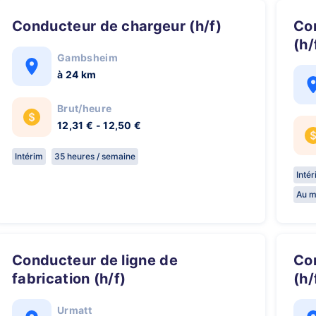
conducteur de chargeur (h/f)
Conducteur d'Engins de Chantier
(h/
Gambsheim
à 24 km
Brut/heure
12,31 € - 12,50 €
Intérim
35 heures / semaine
Inté
Au m
Conducteur de ligne de
Contrôle qualité - Strasbourg
fabrication (h/f)
(h/
Urmatt