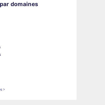
 par domaines
s
s
es
>