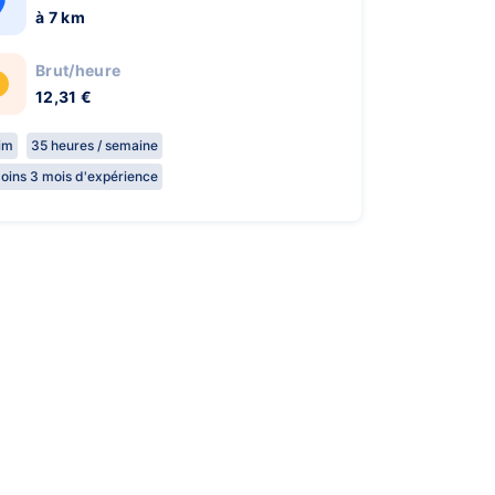
à 7 km
Brut/heure
12,31 €
rim
35 heures / semaine
oins 3 mois d'expérience