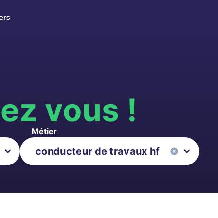
ers
s
ez vous !
Métier