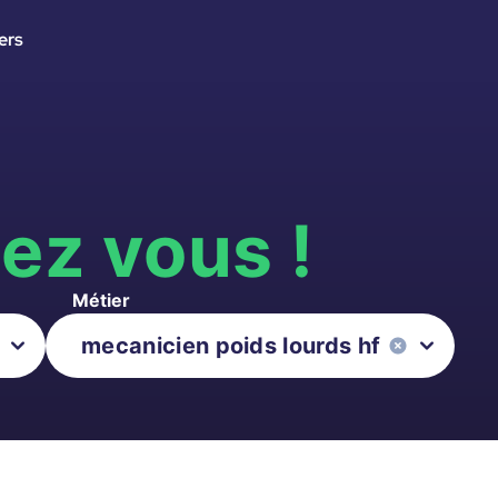
ers
s
ez vous !
Métier