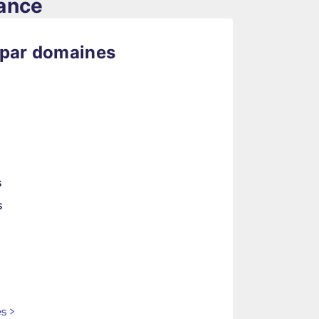
rance
 par domaines
s
s
es
>