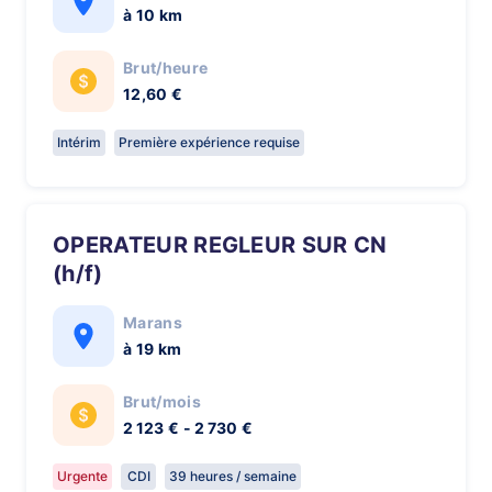
à 10 km
Brut/heure
12,60 €
Intérim
Première expérience requise
OPERATEUR REGLEUR SUR CN
(h/f)
Marans
à 19 km
Brut/mois
2 123 € - 2 730 €
Urgente
CDI
39 heures / semaine