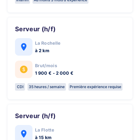
Serveur (h/f)
La Rochelle
à 2 km
Brut/mois
1 900 € - 2 000 €
CDI
35 heures / semaine
Première expérience requise
Serveur (h/f)
La Flotte
à 15 km