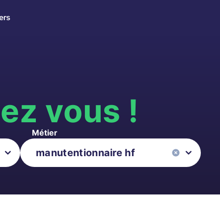
ers
s
ez vous !
Métier