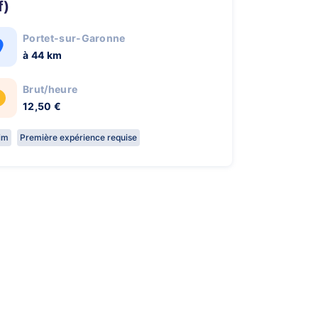
f)
Portet-sur-Garonne
à 44 km
Brut/heure
12,50 €
rim
Première expérience requise