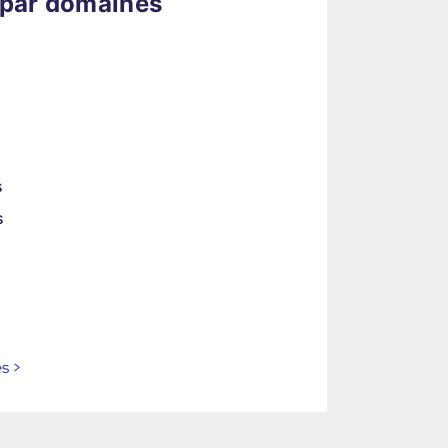
 par domaines
s
s
es
>