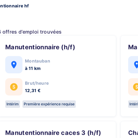
ntionnaire hf
4 offres d’emploi trouvées
Manutentionnaire (h/f)
M
Montauban
à 11 km
Brut/heure
12,31 €
Intérim
Première expérience requise
Inté
Manutentionnaire caces 3 (h/f)
Chauffeur PL / Manutentionnaire