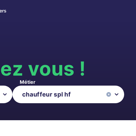
ers
s
ez vous !
Métier