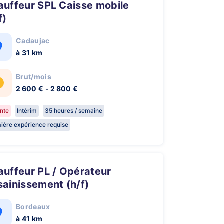
f)
Cadaujac
à 31 km
Brut/mois
2 600 € - 2 800 €
nte
Intérim
35 heures / semaine
ière expérience requise
ainissement (h/f)
Bordeaux
à 41 km