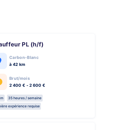
hauffeur PL (h/f)
Carbon-Blanc
à 42 km
Brut/mois
2 400 € - 2 600 €
rim
35 heures / semaine
ière expérience requise