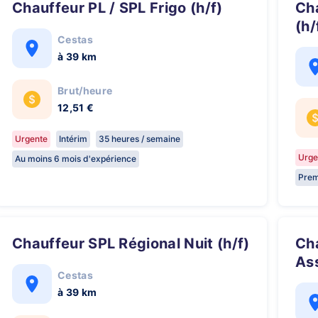
Chauffeur PL / SPL Frigo (h/f)
Chauffeur SPL Caisse mobile
(h/
Cestas
à 39 km
Brut/heure
12,51 €
Urgente
Intérim
35 heures / semaine
Urge
Au moins 6 mois d'expérience
Prem
Chauffeur SPL Régional Nuit (h/f)
Chauffeur PL / Opérateur
Ass
Cestas
à 39 km