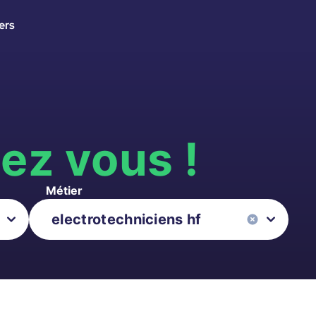
ers
s
ez vous !
Métier