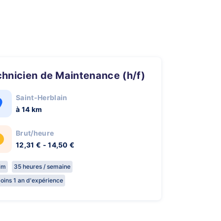
chnicien de Maintenance (h/f)
Saint-Herblain
à 14 km
Brut/heure
12,31 € - 14,50 €
rim
35 heures / semaine
oins 1 an d'expérience