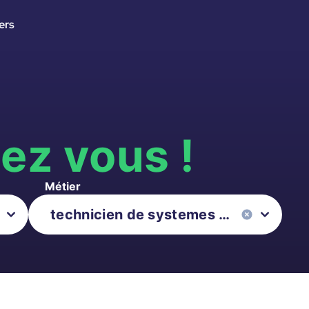
ers
s
ez vous !
Métier