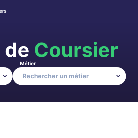
ers
s de
Coursier
Métier