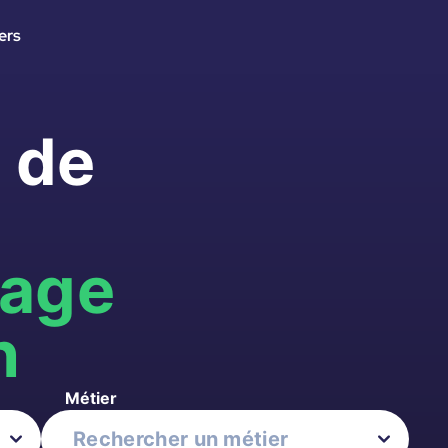
ers
 de
lage
n
Métier