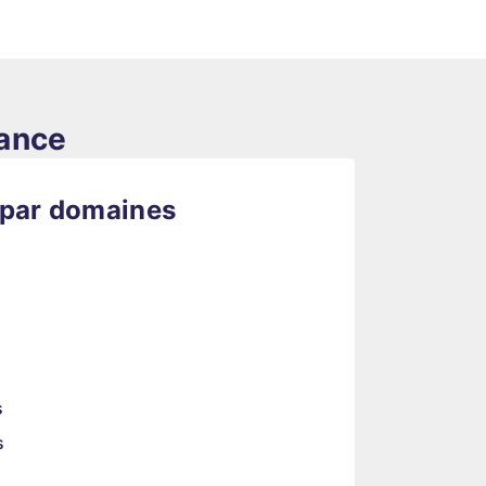
rance
 par domaines
s
s