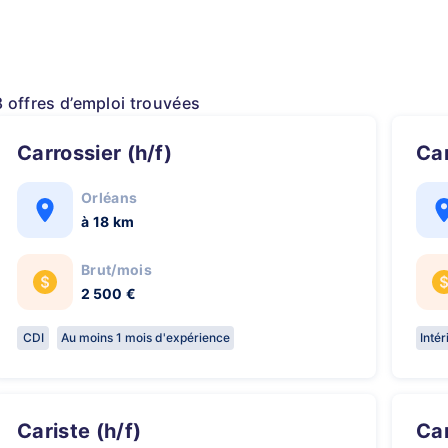
8 offres d’emploi trouvées
Carrossier (h/f)
C
Orléans
à 18 km
Brut/mois
2 500 €
CDI
Au moins 1 mois d'expérience
Inté
Cariste (h/f)
C