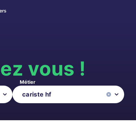
ers
s
ez vous !
Métier