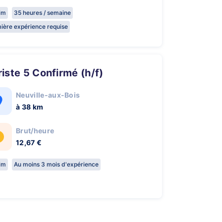
rim
35 heures / semaine
ière expérience requise
ariste 5 Confirmé (h/f)
Neuville-aux-Bois
à 38 km
Brut/heure
12,67 €
rim
Au moins 3 mois d'expérience