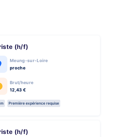
ariste (h/f)
Meung-sur-Loire
proche
Brut/heure
12,43 €
rim
Première expérience requise
ariste (h/f)