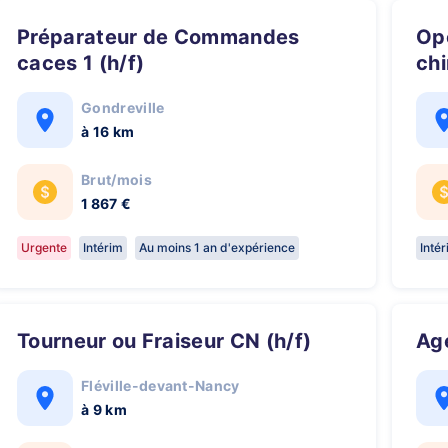
Préparateur de Commandes
Opérateur de production secteur
caces 1 (h/f)
chi
Gondreville
à 16 km
Brut/mois
1 867 €
Urgente
Intérim
Au moins 1 an d'expérience
Inté
Tourneur ou Fraiseur CN (h/f)
A
Fléville-devant-Nancy
à 9 km