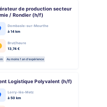
mie / Rondier (h/f)
Dombasle-sur-Meurthe
à 14 km
Brut/heure
13,74 €
rim
Au moins 1 an d'expérience
gent Logistique Polyvalent (h/f)
Lorry-lès-Metz
à 50 km