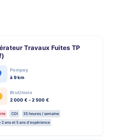
f)
Pompey
à 9 km
Brut/mois
2 000 € - 2 500 €
nte
CDI
35 heures / semaine
e 2 ans et 5 ans d'expérience