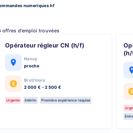
commandes numeriques hf
6 offres d’emploi trouvées
Opérateur régleur CN (h/f)
Opérateur Travaux Fuites TP
(h/
Nancy
proche
Brut/mois
2 000 € - 2 500 €
Urgente
Intérim
Première expérience requise
Urge
Entr