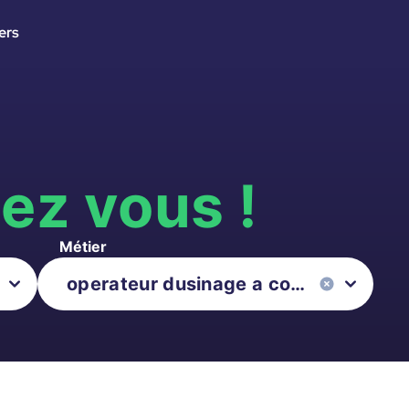
ers
s
ez vous !
Métier