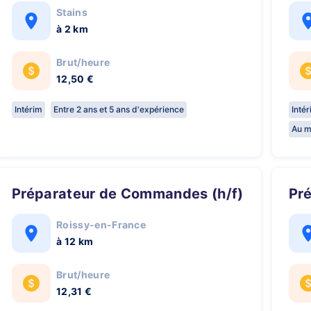
Stains
à 2 km
Brut/heure
12,50 €
Intérim
Entre 2 ans et 5 ans d'expérience
Inté
Au m
Préparateur de Commandes (h/f)
P
Roissy-en-France
à 12 km
Brut/heure
12,31 €