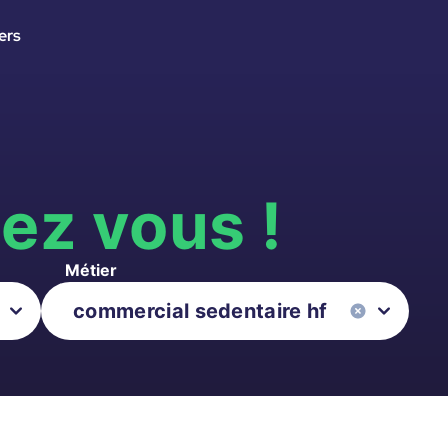
ers
s
ez vous !
Métier