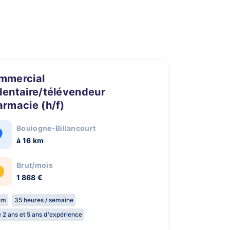
dentaire/télévendeur
rmacie (h/f)
Boulogne-Billancourt
à 16 km
Brut/mois
1 868 €
rim
35 heures / semaine
e 2 ans et 5 ans d'expérience