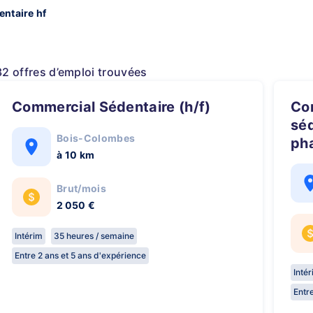
ntaire hf
32 offres d’emploi trouvées
Commercial Sédentaire (h/f)
Commercial
sé
Bois-Colombes
pha
à 10 km
Brut/mois
2 050 €
Intérim
35 heures / semaine
Entre 2 ans et 5 ans d'expérience
Inté
Entr