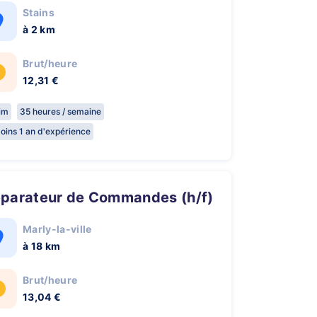
Stains
à 2 km
Brut/heure
12,31 €
rim
35 heures / semaine
oins 1 an d'expérience
réparateur de Commandes (h/f)
Marly-la-ville
à 18 km
Brut/heure
13,04 €