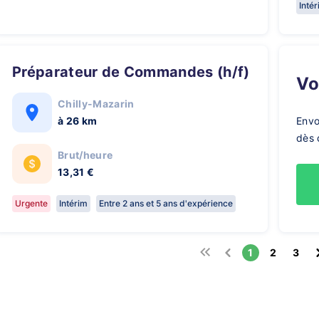
Inté
Préparateur de Commandes (h/f)
V
Chilly-Mazarin
à 26 km
Envo
dès 
Brut/heure
13,31 €
Urgente
Intérim
Entre 2 ans et 5 ans d'expérience
1
2
3