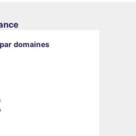
rance
 par domaines
s
s