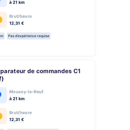
à 21 km
Brut/heure
12,31 €
rim
Pas d’expérience requise
f)
Moussy-le-Neuf
à 21 km
Brut/heure
12,31 €