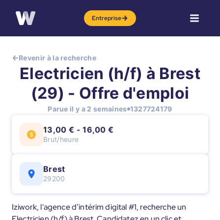
Entreprise
Revenir à la recherche
Electricien (h/f) à Brest
(29) - Offre d'emploi
Parue il y a 2 semaines
1327724179
13,00 € - 16,00 €
Brut/heure
Brest
29200
Iziwork, l'agence d’intérim digital #1, recherche un
Electricien (h/f) à Brest. Candidatez en un clic et