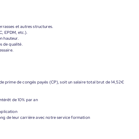
terrasses et autres structures.
C, EPDM, etc.).
en hauteur.
s de qualité.
essaire.
de prime de congés payés (CP), soit un salaire total brut de 14,52€
ntérêt de 10% par an
plication
g de leur carrière avec notre service formation