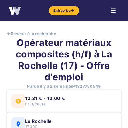
Entreprise
Revenir à la recherche
Opérateur matériaux
composites (h/f) à La
Rochelle (17) - Offre
d'emploi
Parue il y a 2 semaines
1327750549
12,31 € - 13,00 €
Brut/heure
La Rochelle
17000