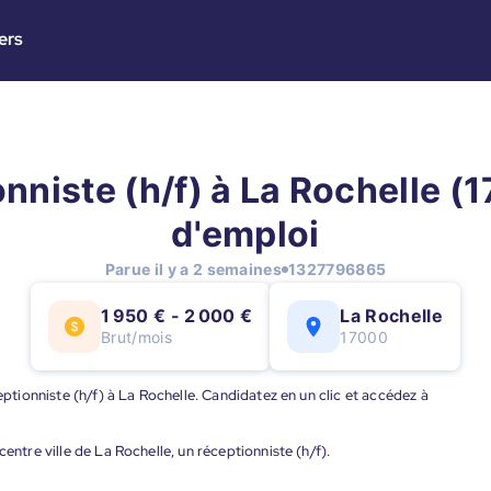
ers
nniste (h/f) à La Rochelle (17
d'emploi
Parue il y a 2 semaines
1327796865
1 950 € - 2 000 €
La Rochelle
Brut/mois
17000
eptionniste (h/f) à La Rochelle. Candidatez en un clic et accédez à
entre ville de La Rochelle, un réceptionniste (h/f).