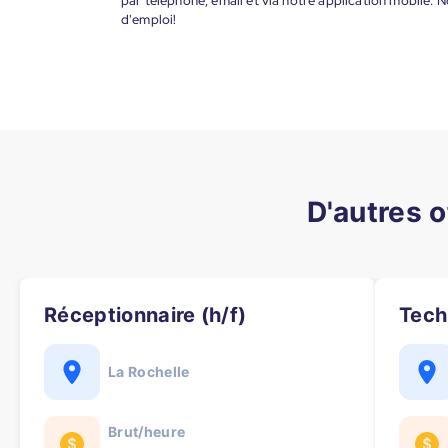
par téléphone, email et via notre application mobile
d'emploi!
D'autres o
Réceptionnaire (h/f)
Tec
La Rochelle
Brut/heure