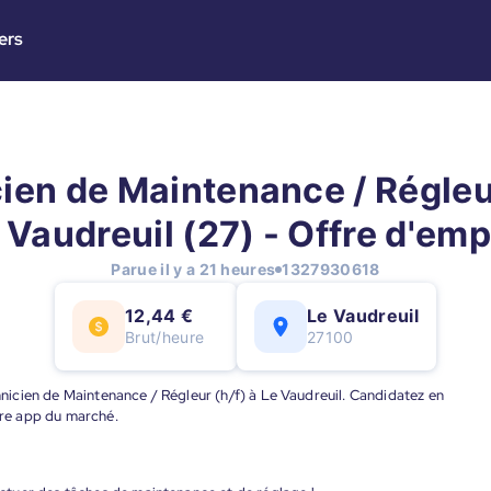
ers
ien de Maintenance / Régleur
 Vaudreuil (27) - Offre d'emp
Parue il y a 21 heures
1327930618
12,44 €
Le Vaudreuil
Brut/heure
27100
chnicien de Maintenance / Régleur (h/f) à Le Vaudreuil. Candidatez en
eure app du marché.