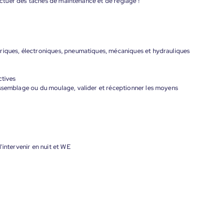
tuer des tâches de maintenance et de réglage !
riques, électroniques, pneumatiques, mécaniques et hydrauliques
ctives
assemblage ou du moulage, valider et réceptionner les moyens
'intervenir en nuit et WE