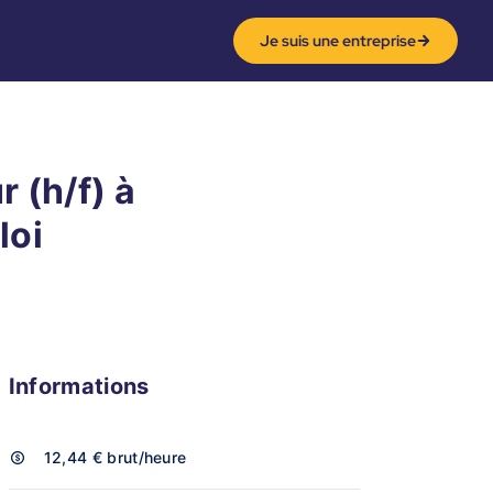
Je suis une entreprise
 (h/f) à
loi
Informations
12,44 €
brut/heure