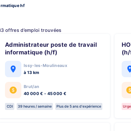
ormatique hf
33 offres d’emploi trouvées
Administrateur poste de travail
HOTLINER / Technicien Support
informatique (h/f)
(h/
Issy-les-Moulineaux
à 13 km
Brut/an
40 000 € - 45 000 €
CDI
39 heures / semaine
Plus de 5 ans d'expérience
Urge