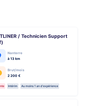
f)
Nanterre
à 13 km
Brut/mois
2 200 €
nte
Intérim
Au moins 1 an d'expérience