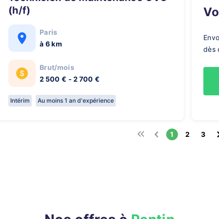
(h/f)
V
Paris
Envo
à 6 km
dès 
Brut/mois
2 500 € - 2 700 €
Intérim
Au moins 1 an d'expérience
1
2
3