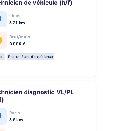
chnicien de véhicule (h/f)
Linas
à 31 km
Brut/mois
3 000 €
rim
Plus de 5 ans d'expérience
f)
Paris
à 6 km