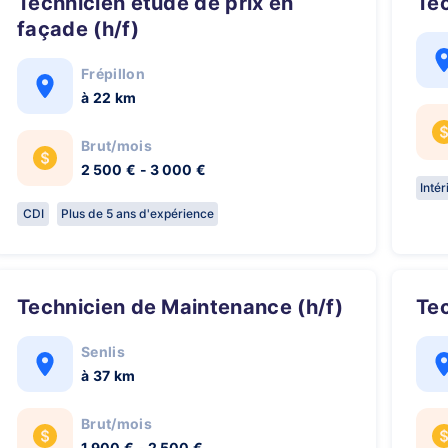
Technicien étude de prix en
Te
façade (h/f)
Frépillon
à 22 km
Brut/mois
2 500 € - 3 000 €
Inté
CDI
Plus de 5 ans d'expérience
Technicien de Maintenance (h/f)
Te
Senlis
à 37 km
Brut/mois
1 900 € - 2 500 €