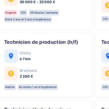
30 000 € - 32 000 €
Urgente
CDI
35 heures / semaine
CDI
Entre 2 ans et 5 ans d'expérience
Technicien de production (h/f)
Te
Clichy
à 7 km
Brut/mois
2 200 €
Intérim
Au moins 1 an d'expérience
CDI