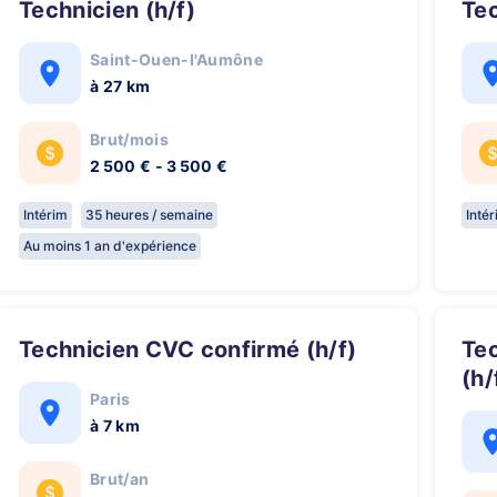
Technicien (h/f)
Te
Saint-Ouen-l'Aumône
à 27 km
Brut/mois
2 500 € - 3 500 €
Intérim
35 heures / semaine
Inté
Au moins 1 an d'expérience
Technicien CVC confirmé (h/f)
Technicien diagnostic VL/PL
(h/
Paris
à 7 km
Brut/an