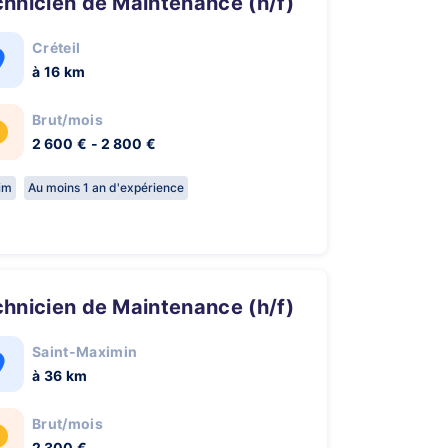
chnicien de Maintenance (h/f)
Créteil
à 16 km
Brut/mois
2 600 € - 2 800 €
rim
Au moins 1 an d'expérience
chnicien de Maintenance (h/f)
Saint-Maximin
à 36 km
Brut/mois
2 300 €