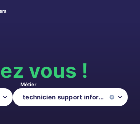
ers
s
ez vous !
Métier