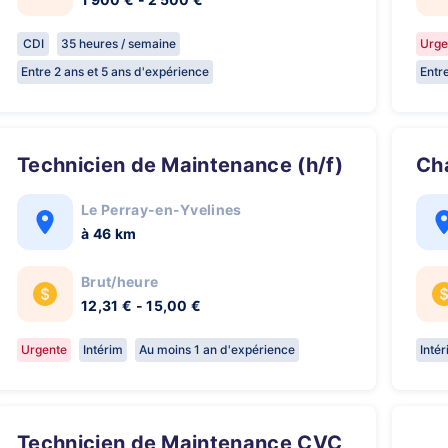
CDI
35 heures / semaine
Urge
Entre 2 ans et 5 ans d'expérience
Entr
Technicien de Maintenance (h/f)
C
Le Perray-en-Yvelines
à 46 km
Brut/heure
12,31 € - 15,00 €
Urgente
Intérim
Au moins 1 an d'expérience
Inté
Technicien de Maintenance CVC