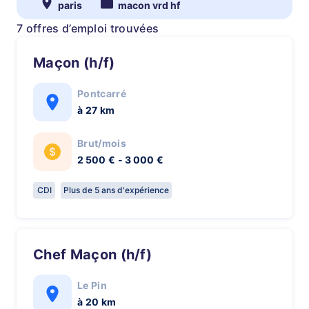
paris
macon vrd hf
7 offres d’emploi trouvées
Maçon (h/f)
Pontcarré
à 27 km
Brut/mois
2 500 € - 3 000 €
CDI
Plus de 5 ans d'expérience
Chef Maçon (h/f)
Le Pin
à 20 km