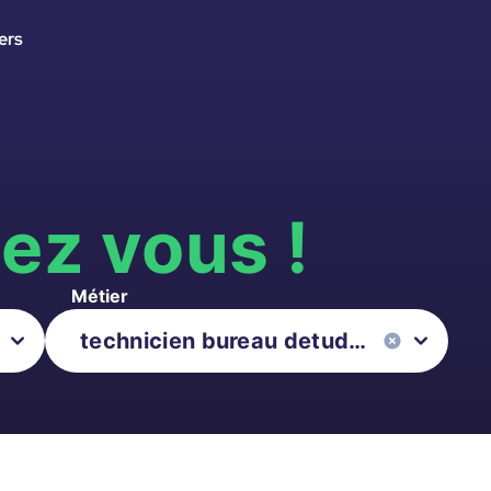
ers
s
ez vous !
Métier