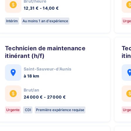
Brut/heure
12,31 € - 14,00 €
Intérim
Au moins 1 an d'expérience
Urge
Technicien de maintenance
Technicien de maintenance
itinérant (h/f)
iti
Saint-Sauveur-d'Aunis
à 18 km
Brut/an
24 000 € - 27 000 €
Urgente
CDI
Première expérience requise
Urge