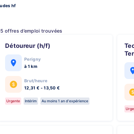
tudes hf
15 offres d’emploi trouvées
Détoureur (h/f)
Technicien Bureau d'Etudes
Ter
Perigny
à 1 km
Brut/heure
12,31 € - 13,50 €
Urgente
Intérim
Au moins 1 an d'expérience
Urge