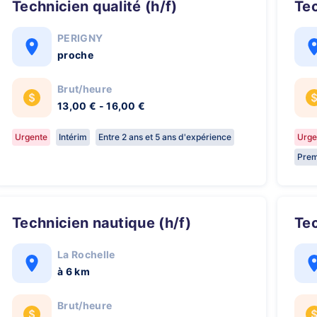
Technicien qualité (h/f)
Te
PERIGNY
proche
Brut/heure
13,00 € - 16,00 €
Urgente
Intérim
Entre 2 ans et 5 ans d'expérience
Urge
Prem
Technicien nautique (h/f)
Te
La Rochelle
à 6 km
Brut/heure