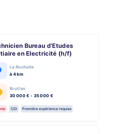
tiaire en Electricité (h/f)
La Rochelle
à 4 km
Brut/an
30 000 € - 35 000 €
nte
CDI
Première expérience requise