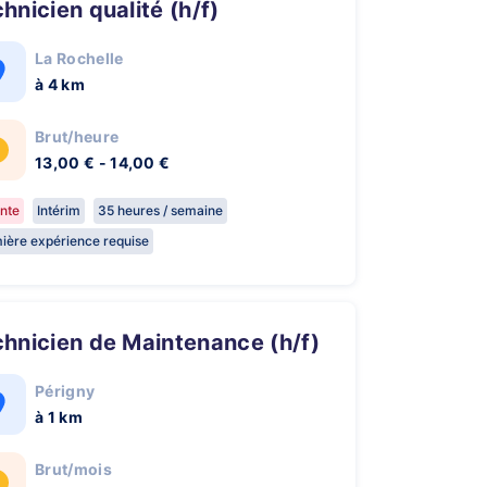
chnicien qualité (h/f)
La Rochelle
à 4 km
Brut/heure
13,00 € - 14,00 €
nte
Intérim
35 heures / semaine
ière expérience requise
chnicien de Maintenance (h/f)
Périgny
à 1 km
Brut/mois