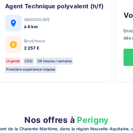
Agent Technique polyvalent (h/f)
V
ANGOULINS
à 6 km
Envo
dès 
Brut/mois
2 257 €
Urgente
CDD
39 heures / semaine
Première expérience requise
Nos offres à
Perigny
 de la Charente-Maritime, dans la région Nouvelle-Aquitaine, qu