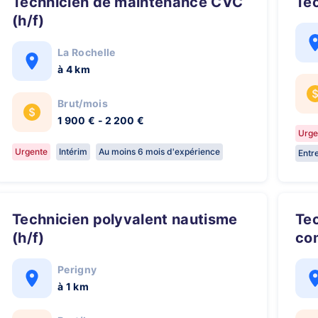
Technicien de maintenance CVC
Te
(h/f)
La Rochelle
à 4 km
Brut/mois
1 900 € - 2 200 €
Urge
Urgente
Intérim
Au moins 6 mois d'expérience
Entr
Technicien polyvalent nautisme
Technicien en matériaux
(h/f)
com
Perigny
à 1 km