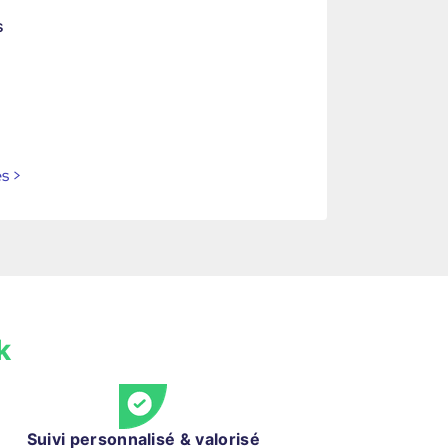
s
es
>
k
Suivi personnalisé & valorisé