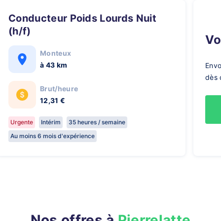
Conducteur Poids Lourds Nuit
(h/f)
V
Monteux
à 43 km
Envo
dès 
Brut/heure
12,31 €
Urgente
Intérim
35 heures / semaine
Au moins 6 mois d'expérience
Nos offres à
Pierrelatte