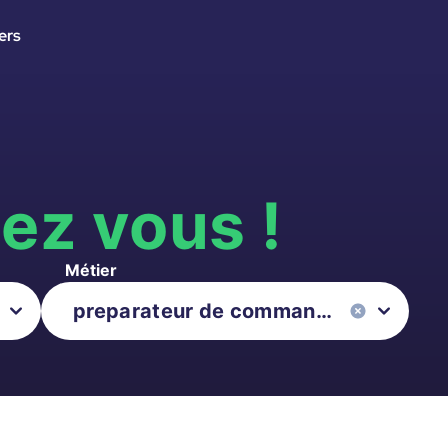
ers
s
ez vous !
Métier