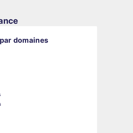
rance
 par domaines
s
s