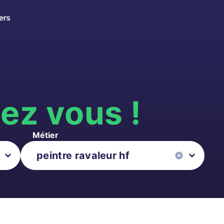
ers
s
ez vous !
Métier