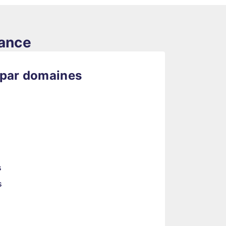
rance
 par domaines
s
s