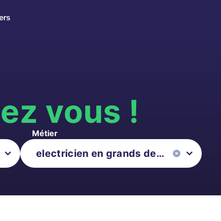
ers
s
ez vous !
Métier