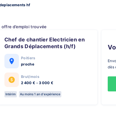
 deplacements hf
1 offre d’emploi trouvée
Chef de chantier Electricien en
Grands Déplacements (h/f)
V
Poitiers
Envo
proche
dès 
Brut/mois
2 400 € - 3 000 €
Intérim
Au moins 1 an d'expérience