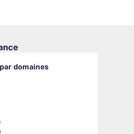
rance
 par domaines
s
s