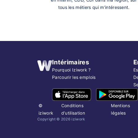
tous les métiers qui m’intéressent.
Intérimaires
E
Pourquoi Iziwork ?
Es
Parcourir les emplois
D
Se
©
Conditions
Mentions
iziwork
d'utilisation
légales
Copyright ©
2026
iziwork