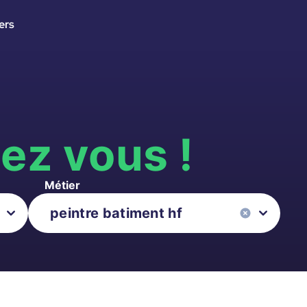
ers
s
ez vous !
Métier