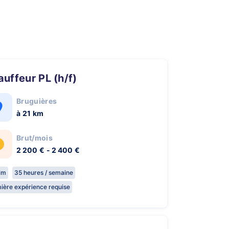
hauffeur PL (h/f)
Bruguières
à 21 km
Brut/mois
2 200 € - 2 400 €
rim
35 heures / semaine
ière expérience requise