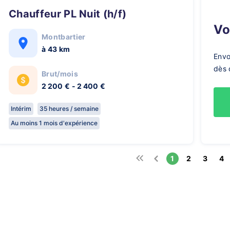
Chauffeur PL Nuit (h/f)
V
Montbartier
à 43 km
Envo
dès 
Brut/mois
2 200 € - 2 400 €
Intérim
35 heures / semaine
Au moins 1 mois d'expérience
1
2
3
4