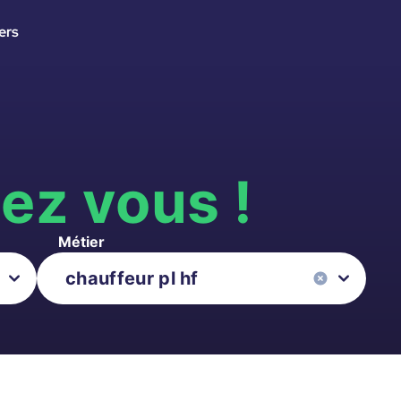
ers
s
ez vous !
Métier