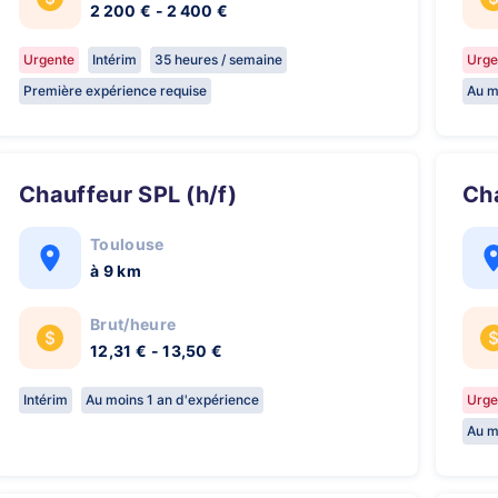
2 200 € - 2 400 €
Urgente
Intérim
35 heures / semaine
Urge
Première expérience requise
Au m
Chauffeur SPL (h/f)
C
Toulouse
à 9 km
Brut/heure
12,31 € - 13,50 €
Intérim
Au moins 1 an d'expérience
Urge
Au m