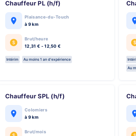
Chauffeur PL (h/f)
C
Plaisance-du-Touch
à 9 km
Brut/heure
12,31 € - 12,50 €
Intérim
Au moins 1 an d'expérience
Inté
Au m
Chauffeur SPL (h/f)
C
Colomiers
à 9 km
Brut/mois