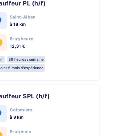
hauffeur PL (h/f)
Saint-Alban
à 18 km
Brut/heure
12,31 €
rim
39 heures / semaine
oins 6 mois d'expérience
hauffeur SPL (h/f)
Colomiers
à 9 km
Brut/mois