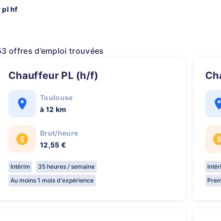
 pl hf
53 offres d’emploi trouvées
Chauffeur PL (h/f)
C
Toulouse
à 12 km
Brut/heure
12,55 €
Intérim
35 heures / semaine
Inté
Au moins 1 mois d'expérience
Prem