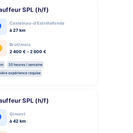
hauffeur SPL (h/f)
Castelnau-d'Estrétefonds
à 27 km
Brut/mois
2 400 € - 2 600 €
rim
35 heures / semaine
ière expérience requise
hauffeur SPL (h/f)
Gimont
à 42 km