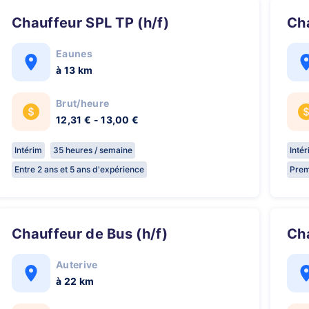
Chauffeur SPL TP (h/f)
C
Eaunes
à 13 km
Brut/heure
12,31 € - 13,00 €
Intérim
35 heures / semaine
Inté
Entre 2 ans et 5 ans d'expérience
Prem
Chauffeur de Bus (h/f)
C
Auterive
à 22 km