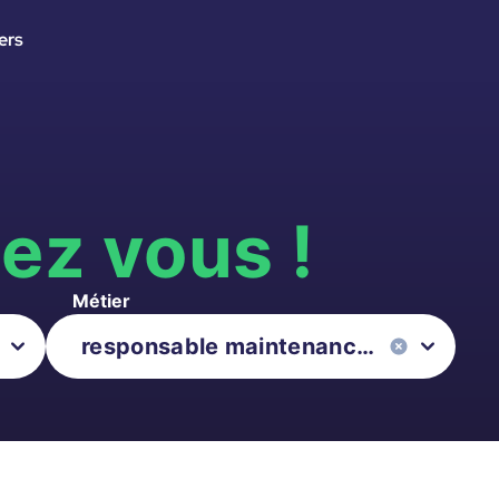
ers
s
ez vous !
Métier