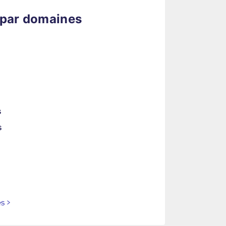
 par domaines
s
s
es
>