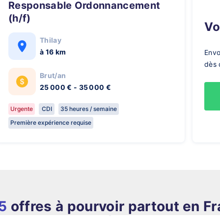
Responsable Ordonnancement
(h/f)
V
Thilay
à 16 km
Envo
dès 
Brut/an
25 000 € - 35 000 €
Urgente
CDI
35 heures / semaine
Première expérience requise
5
offres à pourvoir partout en F