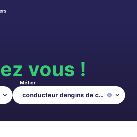
ers
s
ez vous !
Métier