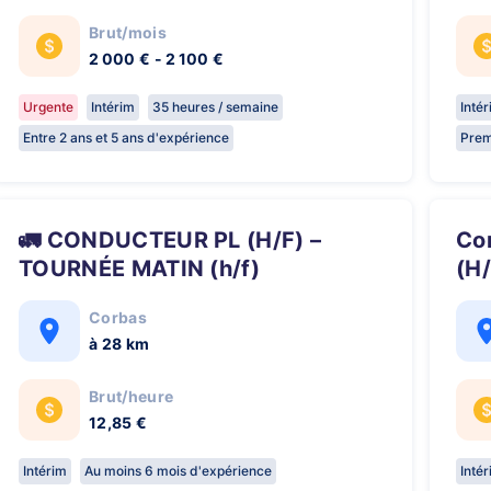
Brut/mois
2 000 € - 2 100 €
Urgente
Intérim
35 heures / semaine
Inté
Entre 2 ans et 5 ans d'expérience
Prem
🚛 CONDUCTEUR PL (H/F) –
Conducteur SPL Porte-Engins
TOURNÉE MATIN (h/f)
(H/
Corbas
à 28 km
Brut/heure
12,85 €
Intérim
Au moins 6 mois d'expérience
Inté