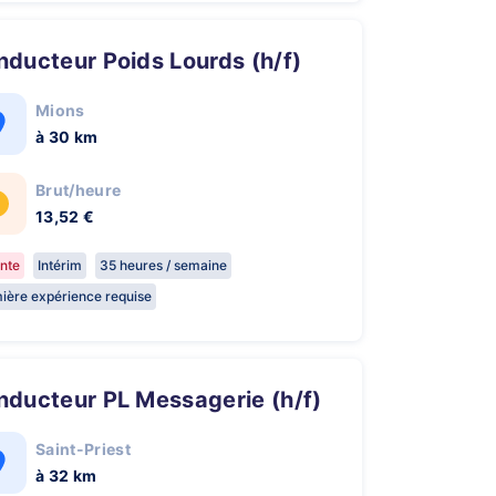
onducteur Poids Lourds (h/f)
Mions
à 30 km
Brut/heure
13,52 €
nte
Intérim
35 heures / semaine
ière expérience requise
onducteur PL Messagerie (h/f)
Saint-Priest
à 32 km