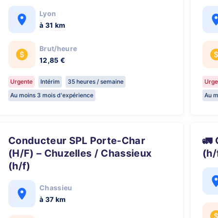
Lyon
à 31 km
Brut/heure
12,85 €
Urgente
Intérim
35 heures / semaine
Urge
Au moins 3 mois d'expérience
Au m
Conducteur SPL Porte-Char
🚛 CONDUCTEUR SPL FRIGO LIDL
(H/F) – Chuzelles / Chassieux
(h/
(h/f)
Chassieu
à 37 km