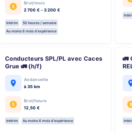
Brut/mois
2 700 € - 3 200 €
Inté
Intérim
50 heures / semaine
Au moins 6 mois d'expérience
Conducteurs SPL/PL avec Caces
🚛 CONDUCTEUR SPL (H/F) –
Grue 🚛 (h/f)
REL
Andancette
à 35 km
Brut/heure
12,50 €
Intérim
Au moins 6 mois d'expérience
Inté