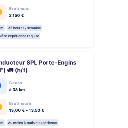
Brut/mois
2 150 €
rim
35 heures / semaine
ière expérience requise
F) 🚛 (h/f)
Genas
à 38 km
Brut/heure
13,00 € - 13,50 €
rim
Au moins 6 mois d'expérience