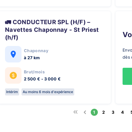
🚛 CONDUCTEUR SPL (H/F) –
Navettes Chaponnay - St Priest
V
(h/f)
Envo
Chaponnay
dès 
à 27 km
Brut/mois
2 500 € - 3 000 €
Intérim
Au moins 6 mois d'expérience
1
2
3
4