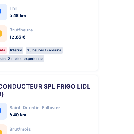
Thil
à 46 km
Brut/heure
12,85 €
nte
Intérim
35 heures / semaine
oins 3 mois d'expérience
f)
Saint-Quentin-Fallavier
à 40 km
Brut/mois