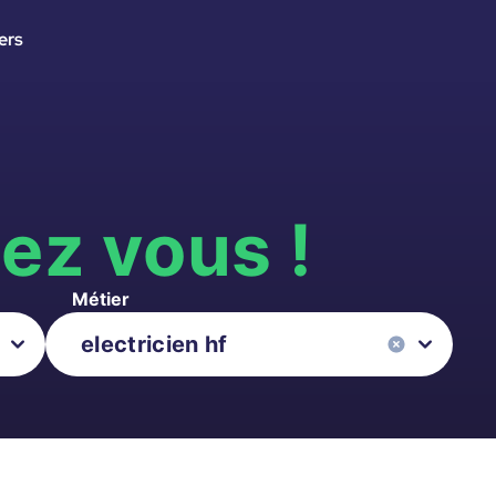
ers
s
ez vous !
Métier