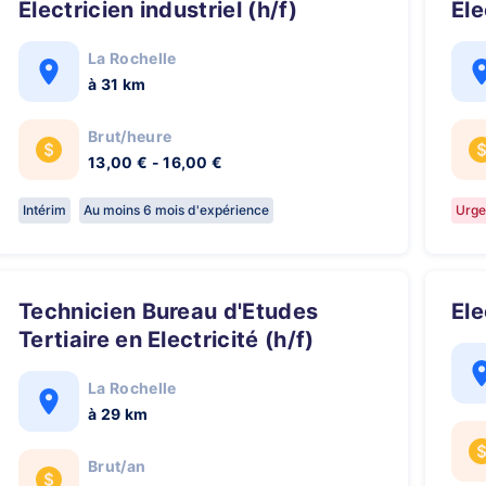
Électricien industriel (h/f)
Él
La Rochelle
à 31 km
Brut/heure
13,00 € - 16,00 €
Intérim
Au moins 6 mois d'expérience
Urge
Technicien Bureau d'Etudes
El
Tertiaire en Electricité (h/f)
La Rochelle
à 29 km
Brut/an