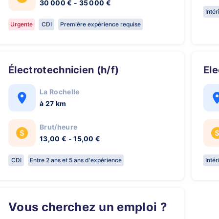
30 000 € - 35 000 €
Inté
Urgente
CDI
Première expérience requise
Électrotechnicien (h/f)
El
La Rochelle
à 27 km
Brut/heure
13,00 € - 15,00 €
CDI
Entre 2 ans et 5 ans d'expérience
Inté
Vous cherchez un emploi ?