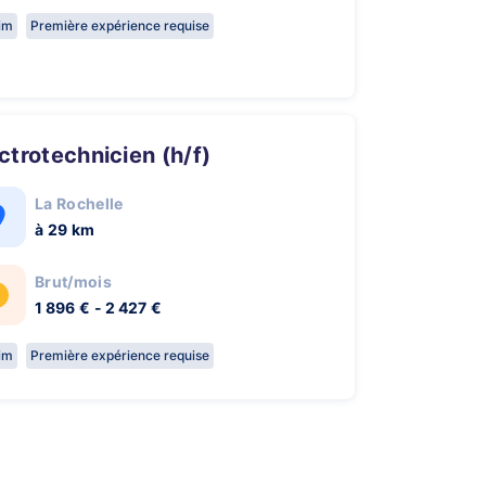
rim
Première expérience requise
ectrotechnicien (h/f)
La Rochelle
à 29 km
Brut/mois
1 896 € - 2 427 €
rim
Première expérience requise