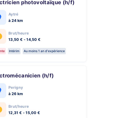
ectricien photovoltaïque (h/f)
Aytré
à 24 km
Brut/heure
13,50 € - 14,50 €
nte
Intérim
Au moins 1 an d'expérience
ectromécanicien (h/f)
Perigny
à 26 km
Brut/heure
12,31 € - 15,00 €