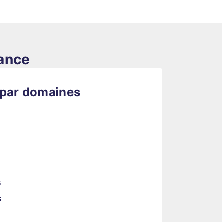
rance
 par domaines
s
s