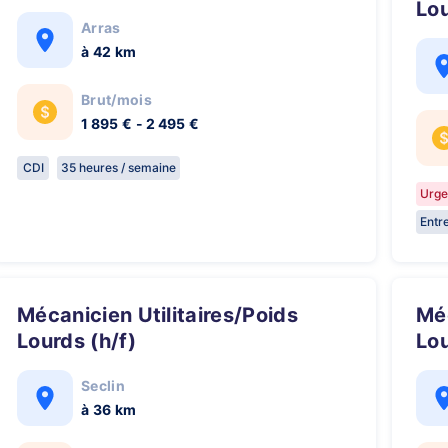
Lou
Arras
à 42 km
Brut/mois
1 895 € - 2 495 €
CDI
35 heures / semaine
Urge
Entr
Mécanicien Utilitaires/Poids
Mécanicien Utilitaires/Poids
Lourds (h/f)
Lou
Seclin
à 36 km