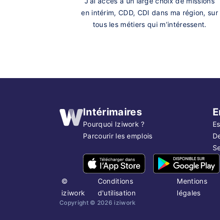
J’ai accès à un large choix de missions
en intérim, CDD, CDI dans ma région, sur
tous les métiers qui m’intéressent.
Intérimaires
E
Pourquoi Iziwork ?
Es
Parcourir les emplois
D
Se
©
Conditions
Mentions
iziwork
d'utilisation
légales
Copyright ©
2026
iziwork