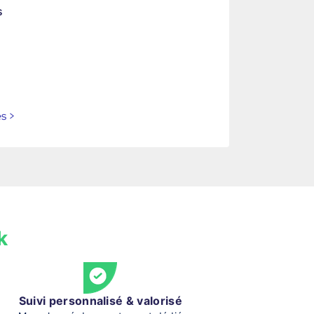
s
es
>
k
Suivi personnalisé & valorisé