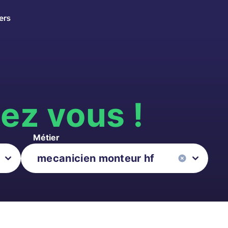
ers
s
ez vous !
Métier