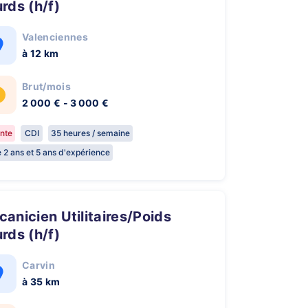
rds (h/f)
Valenciennes
à 12 km
Brut/mois
2 000 € - 3 000 €
nte
CDI
35 heures / semaine
e 2 ans et 5 ans d'expérience
rds (h/f)
Carvin
à 35 km