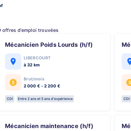
hf
9 offres d’emploi trouvées
Mécanicien Poids Lourds (h/f)
M
LIBERCOURT
à 32 km
Brut/mois
2 000 € - 2 200 €
CDI
Entre 2 ans et 5 ans d'expérience
CDI
Mécanicien maintenance (h/f)
Mécanicien Utilitaires/Poids