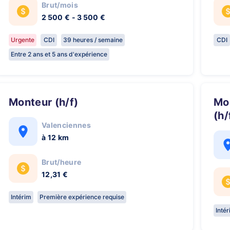
Brut/mois
2 500 € - 3 500 €
Urgente
CDI
39 heures / semaine
CDI
Entre 2 ans et 5 ans d'expérience
Monteur (h/f)
Monteur Structures Métalliques
(h/
Valenciennes
à 12 km
Brut/heure
12,31 €
Intérim
Première expérience requise
Inté